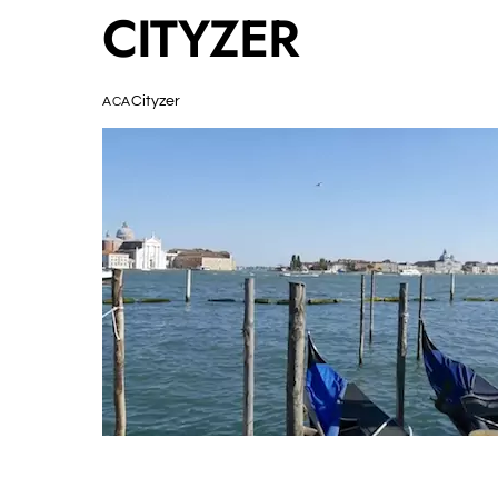
CITYZER
Cityzer
ACA